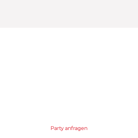
Bereit für eine unvergessliche
Party?
Egal ob klein und fein oder die ganz grosse
Sause – wir haben die passende Deko.
Sende uns deine Anfrage oder komm in
unserem Showroom vorbei.
Party anfragen