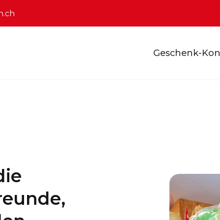
n.ch
Geschenk-Kon
die
Freunde,